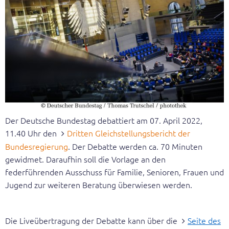
Geschäftsstelle
Veröffentlichungen
Gleichstellungsbericht
Broschüren
Themenblätter
Der Deutsche Bundestag debattiert am 07. April 2022,
11.40 Uhr den
Dritten Gleichstellungsbericht der
Expertisen
Bundesregierung
. Der Debatte werden ca. 70 Minuten
Dokumentationen der Hearings
gewidmet. Daraufhin soll die Vorlage an den
federführenden Ausschuss für Familie, Senioren, Frauen und
Positionierung
Jugend zur weiteren Beratung überwiesen werden.
Erster Gleichstellungsbericht
Die Liveübertragung der Debatte kann über die
Seite des
Zweiter Gleichstellungsbericht