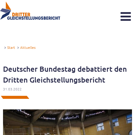
Dritter Gleichstellungsbericht
Was sind Gleichstellungsberichte?
Start
Aktuelles
Zeitstrahl
Deutscher Bundestag debattiert den
Aktuelles
Dritten Gleichstellungsbericht
Reaktionen zum Gutachten
31.03.2022
Veranstaltungen
Newsletter
Sachverständigenkommission