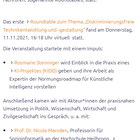
Geschäftsstelle
Das erste
Roundtable zum Thema „Diskriminierungsfreie
Veröffentlichungen
Technikentwicklung und -gestaltung“
fand am Donnerstag,
11.11.2021, 16-18 Uhr virtuell statt.
Gleichstellungsbericht
Die Veranstaltung startete mit einem Impuls:
Broschüren
Rosmarie Steininger
wird Einblick in die Praxis eines
Themenblätter
KI-Projektes (KIDD)
geben und ihre Arbeit als
Expertin der Normungsroadmap für Künstliche
Expertisen
Intelligenz vorstellen
Dokumentationen der Hearings
Anschließend kamen wir mit Akteur*innen der praxisnahen
Umsetzung in Politik, Wissenschaft, Wirtschaft und
Positionierung
Zivilgesellschaft ins Gespräch, u. a. mit:
Erster Gleichstellungsbericht
Prof. Dr. Nicola Marsden
, Professorin für
Sozioinformatik an der Hochschule Heilbronn,
Zweiter Gleichstellungsbericht