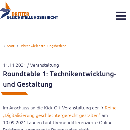
Dritter Gleichstellungsbericht
Was sind Gleichstellungsberichte?
Start
Dritter Gleichstellungsbericht
Zeitstrahl
11.11.2021 / Veranstaltung
Aktuelles
Roundtable 1: Technikentwicklung-
und Gestaltung
Reaktionen zum Gutachten
Veranstaltungen
Im Anschluss an die Kick-Off Veranstaltung der
Reihe
Newsletter
„Digitalisierung geschlechtergerecht gestalten“
am
10.09.2021 fanden fünf themendifferenzierte Online-
Sachverständigenkommission
Fachforen, sogenannte Roundtables, statt.