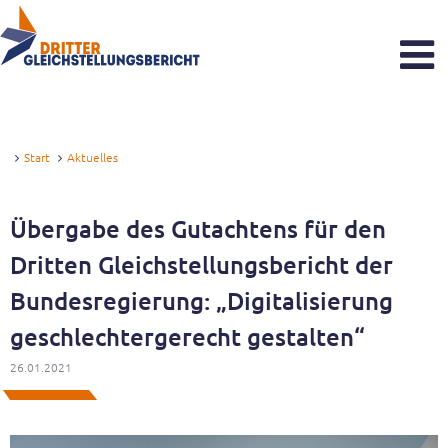
Dritter Gleichstellungsbericht
Was sind Gleichstellungsberichte?
Start
Aktuelles
Zeitstrahl
Übergabe des Gutachtens für den
Aktuelles
Dritten Gleichstellungsbericht der
Reaktionen zum Gutachten
Bundesregierung: „Digitalisierung
geschlechtergerecht gestalten“
Veranstaltungen
26.01.2021
Newsletter
Sachverständigenkommission