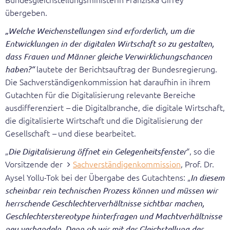
übergeben.
Leichte Sprache
„Welche Weichenstellungen sind erforderlich, um die
Entwicklungen in der digitalen Wirtschaft so zu gestalten,
English
dass Frauen und Männer gleiche Verwirklichungschancen
lautete der Berichtsauftrag der Bundesregierung.
haben?“
Suche
Die Sachverständigenkommission hat daraufhin in ihrem
Gutachten für die Digitalisierung relevante Bereiche
ausdifferenziert
die Digitalbranche, die digitale Wirtschaft,
–
die digitalisierte Wirtschaft und die Digitalisierung der
Gesellschaft
und diese bearbeitet.
–
„
“, so die
Die Digitalisierung öffnet ein Gelegenheitsfenster
Vorsitzende der
Sachverständigenkommission
, Prof. Dr.
Aysel Yollu-Tok bei der Übergabe des Gutachtens: „
In diesem
scheinbar rein technischen Prozess können und müssen wir
herrschende Geschlechterverhältnisse sichtbar machen,
Geschlechterstereotype hinterfragen und Machtverhältnisse
neu verhandeln. Denn ob wir mit der Gleichstellung der