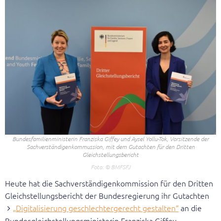
Geschäftsstelle
Veröffentlichungen
Gleichstellungsbericht
Broschüren
Themenblätter
Expertisen
Bundesfamilienministerin Franziska Giffey und Aysel Yollu-Tok, Vorsitzende der
Sachverständigenkommussion, mit dem Gutachten für den Dritten
Dokumentationen der Hearings
Gleichstellungsbericht
© BMFSFJ
Positionierung
Heute hat die Sachverständigenkommission für den Dritten
Gleichstellungsbericht der Bundesregierung ihr Gutachten
Erster Gleichstellungsbericht
„Digitalisierung geschlechtergerecht gestalten“
an die
Bundesgleichstellungsministerin Franziska Giffey
Zweiter Gleichstellungsbericht