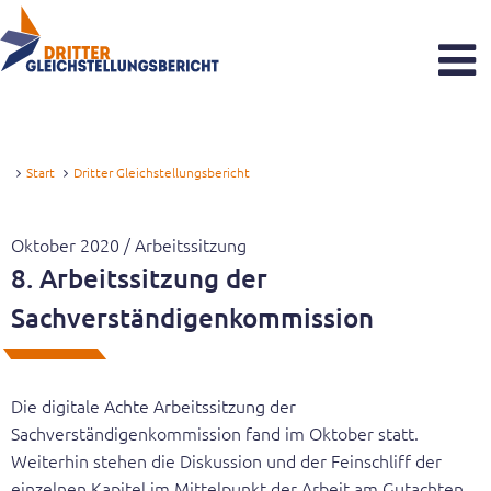
Dritter Gleichstellungsbericht
Was sind Gleichstellungsberichte?
Start
Dritter Gleichstellungsbericht
Zeitstrahl
Oktober 2020 / Arbeitssitzung
Aktuelles
8. Arbeitssitzung der
Sachverständigenkommission
Reaktionen zum Gutachten
Veranstaltungen
Die digitale Achte Arbeitssitzung der
Newsletter
Sachverständigenkommission fand im Oktober statt.
Weiterhin stehen die Diskussion und der Feinschliff der
Sachverständigenkommission
einzelnen Kapitel im Mittelpunkt der Arbeit am Gutachten.