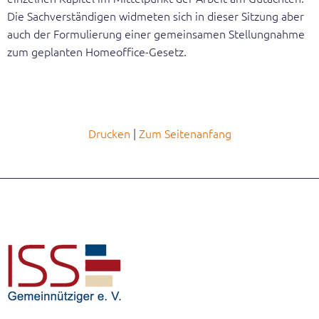
Die Sachverständigen widmeten sich in dieser Sitzung aber
Geschäftsstelle
auch der Formulierung einer gemeinsamen Stellungnahme
zum geplanten Homeoffice-Gesetz.
Veröffentlichungen
Gleichstellungsbericht
Broschüren
Drucken
Zum Seitenanfang
Themenblätter
Expertisen
Dokumentationen der Hearings
Positionierung
Erster Gleichstellungsbericht
Zweiter Gleichstellungsbericht