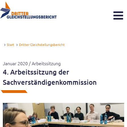
Dritter Gleichstellungsbericht
Was sind Gleichstellungsberichte?
Start
Dritter Gleichstellungsbericht
Zeitstrahl
Januar 2020 / Arbeitssitzung
Aktuelles
4. Arbeitssitzung der
Sachverständigenkommission
Reaktionen zum Gutachten
Veranstaltungen
Newsletter
Sachverständigenkommission