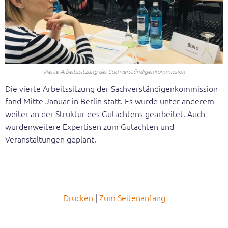
Geschäftsstelle
Veröffentlichungen
Gleichstellungsbericht
Vierte Arbeitssitzung der Sachverständigenkommission
Broschüren
Die vierte Arbeitssitzung der Sachverständigenkommission
fand Mitte Januar in Berlin statt. Es wurde unter anderem
Themenblätter
weiter an der Struktur des Gutachtens gearbeitet. Auch
wurdenweitere Expertisen zum Gutachten und
Expertisen
Veranstaltungen geplant.
Dokumentationen der Hearings
Positionierung
Drucken
Zum Seitenanfang
Erster Gleichstellungsbericht
Zweiter Gleichstellungsbericht